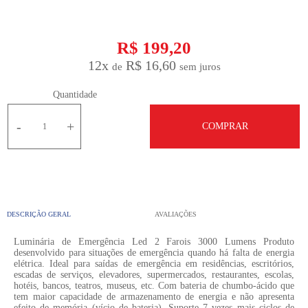
R$ 199,20
12
x
R$ 16,60
Quantidade
-
+
COMPRAR
DESCRIÇÃO GERAL
AVALIAÇÕES
Luminária de Emergência Led 2 Farois 3000 Lumens Produto
desenvolvido para situações de emergência quando há falta de energia
elétrica. Ideal para saídas de emergência em residências, escritórios,
escadas de serviços, elevadores, supermercados, restaurantes, escolas,
hotéis, bancos, teatros, museus, etc. Com bateria de chumbo-ácido que
tem maior capacidade de armazenamento de energia e não apresenta
efeito de memória (vício de bateria). Suporte 7 vezes mais ciclos de