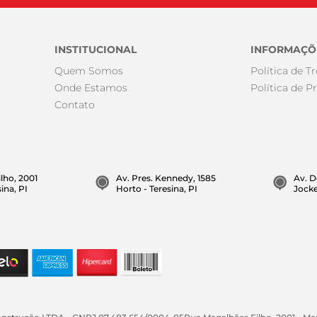
INSTITUCIONAL
INFORMAÇÕ
Quem Somos
Política de T
Onde Estamos
Política de P
Contato
lho, 2001
Av. Pres. Kennedy, 1585
Av. D
ina, PI
Horto - Teresina, PI
Jocke