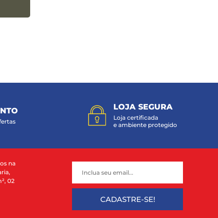
LOJA SEGURA
ONTO
Loja certificada
fertas
e ambiente protegido
ços na
ria,
², 02
CADASTRE-SE!