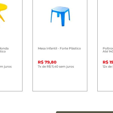
donda
Mesa Infantil - Forte Plástico
Poltro
tico
Até 14
R$ 79,80
R$ 1
m juros
7x
de
R$ 11,40
sem juros
12x
de