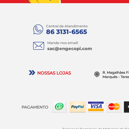
Central de Atendimento
86 3131-6565
Mande-nos email!
sac@engecopi.com
NOSSAS LOJAS
R. Magalhães Fi
Marquês - Teres
PAGAMENTO