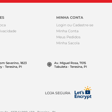
ES
MINHA CONTA
roca
Login ou Cadastre-se
rivacidade
Minha Conta
Meus Pedidos
Minha Sacola
om Severino, 1823
Av. Miguel Rosa, 7015
y - Teresina, PI
Tabuleta - Teresina, PI
LOJA SEGURA