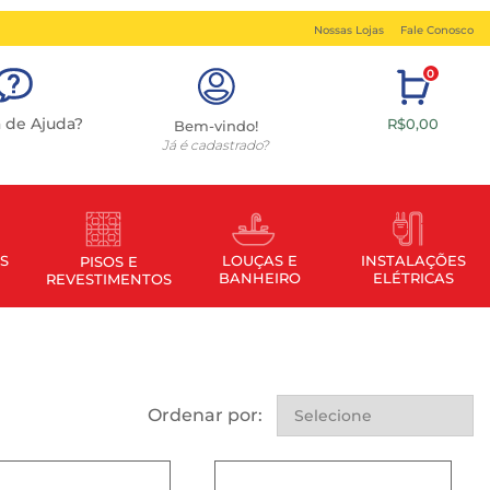
Nossas Lojas
Fale Conosco
0
a de Ajuda?
R$0,00
Bem-vindo!
Já é cadastrado?
S
LOUÇAS E
INSTALAÇÕES
PISOS E
BANHEIRO
ELÉTRICAS
REVESTIMENTOS
Ordenar por: