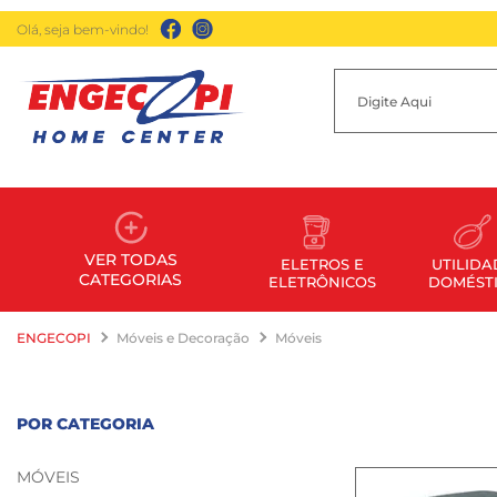
Olá, seja bem-vindo!
VER TODAS
ELETROS E
UTILIDA
CATEGORIAS
ELETRÔNICOS
DOMÉST
ENGECOPI
Móveis e Decoração
Móveis
POR CATEGORIA
MÓVEIS