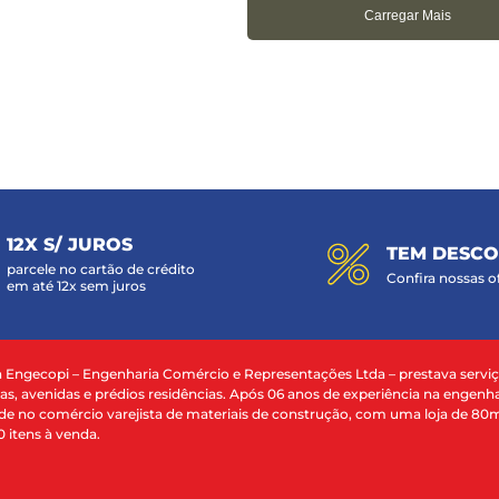
Carregar Mais
12X S/ JUROS
TEM DESC
parcele no cartão de crédito
Confira nossas o
em até 12x sem juros
a Engecopi – Engenharia Comércio e Representações Ltda – prestava servi
as, avenidas e prédios residências. Após 06 anos de experiência na engenha
dade no comércio varejista de materiais de construção, com uma loja de 80m
0 itens à venda.