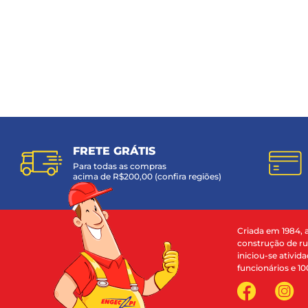
FRETE GRÁTIS
Para todas as compras
acima de R$200,00 (confira regiões)
Criada em 1984, 
construção de ru
iniciou-se ativi
funcionários e 10