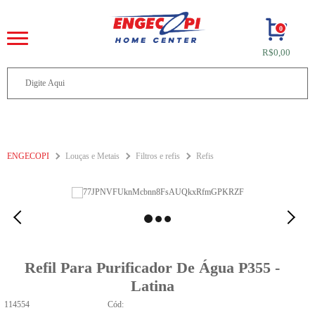
0
R$0,00
ENGECOPI
Louças e Metais
Filtros e refis
Refis
Refil Para Purificador De Água P355 -
Latina
114554
Cód: