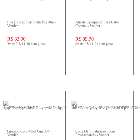
Fita De Aço Perfurada 19x10m -
Alicate Crimpador Para Cabo
Vonder
Coaxial - Vonder
R$ 33,90
R$ 89,70
3x
de
R$ 11,30
sem juros
8x
de
R$ 11,21
sem juros
Grampo Com Mola Gm 004 -
Cone De Sinalização 75cm
Vonder
Preto/amarelo - Vonder