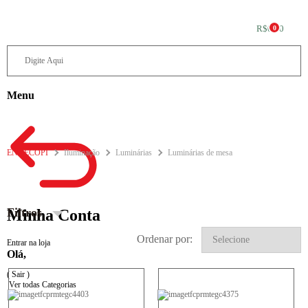
R$0,00
0
Menu
ENGECOPI
Iluminação
Luminárias
Luminárias de mesa
Filtros
Minha Conta
Ordenar por:
Entrar na loja
Olá,
( Sair )
Ver todas Categorias