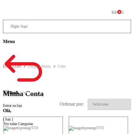
R$0,00
0
Menu
ENGECOPI
Louças e Metais
Celite
Filtros
Minha Conta
Ordenar por:
Entrar na loja
Olá,
( Sair )
Ver todas Categorias